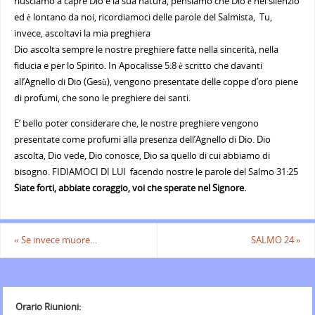
riusciamo a capre Dio e la sua natura, pensiamo che Dio è nel silenzio
ed è lontano da noi, ricordiamoci delle parole del Salmista, Tu,
invece, ascoltavi la mia preghiera
Dio ascolta sempre le nostre preghiere fatte nella sincerità, nella
fiducia e per lo Spirito. In Apocalisse 5:8 è scritto che davanti
all’Agnello di Dio (Gesù), vengono presentate delle coppe d’oro piene
di profumi, che sono le preghiere dei santi.
E’ bello poter considerare che, le nostre preghiere vengono
presentate come profumi alla presenza dell’Agnello di Dio. Dio
ascolta, Dio vede, Dio conosce, Dio sa quello di cui abbiamo di
bisogno. FIDIAMOCI DI LUI facendo nostre le parole del Salmo 31:25
Siate forti, abbiate coraggio, voi che sperate nel Signore.
«
Se invece muore…
SALMO 24
»
Orario Riunioni: